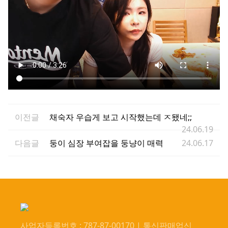
이전글
채숙자 우습게 보고 시작했는데 ㅈ됐네;;
24.06.19
다음글
둥이 심장 부여잡을 둥냥이 매력
24.06.17
사업자등록번호 : 787-87-00170 | 통신판매업신