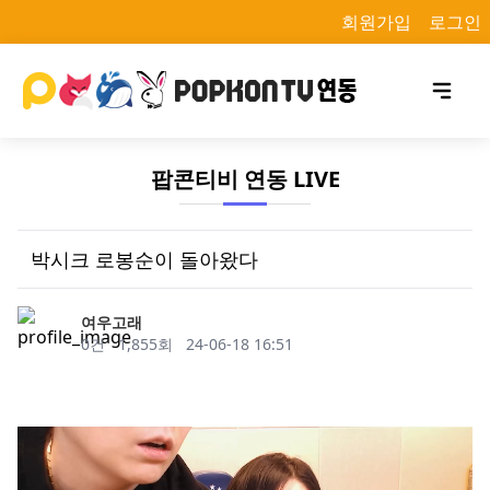
회원가입
로그인
팝콘티비 연동 LIVE
박시크 로봉순이 돌아왔다
작성자
여우고래
댓글
조회
작성일
0건
1,855회
24-06-18 16:51
목