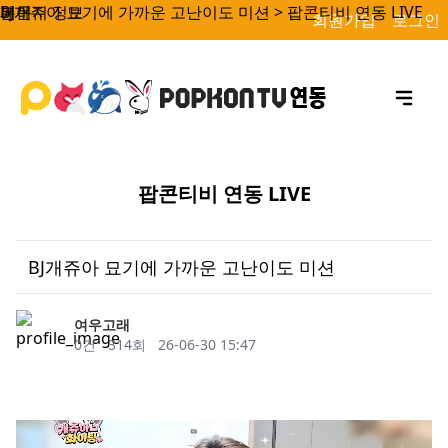
BJ개쥬아 묘기에 가까운 고난이도 미션 > 팝콘티비 연동 LIVE
페이지 정보
본문
회원가입
로그인
팝콘티비 연동 LIVE
BJ개쥬아 묘기에 가까운 고난이도 미션
작성자
여우고래
댓글
조회
작성일
0건
314회
26-06-30 15:47
목