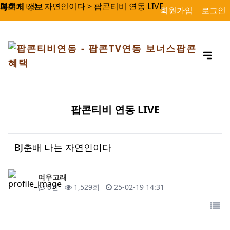
BJ춘배 나는 자연인이다 > 팝콘티비 연동 LIVE
페이지 정보
본문
회원가입
로그인
팝콘티비 연동 LIVE
BJ춘배 나는 자연인이다
작성자
여우고래
댓글
조회
작성일
0건
1,529회
25-02-19 14:31
목