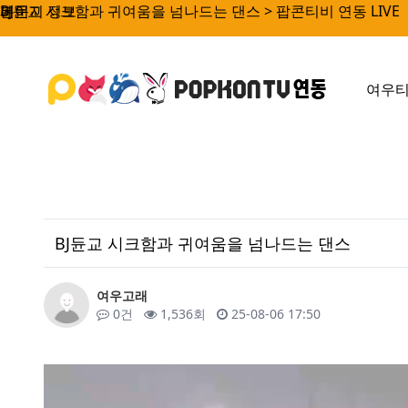
BJ듄교 시크함과 귀여움을 넘나드는 댄스 > 팝콘티비 연동 LIVE
페이지 정보
본문
여우
BJ듄교 시크함과 귀여움을 넘나드는 댄스
작성자
여우고래
댓글
조회
작성일
0건
1,536회
25-08-06 17:50