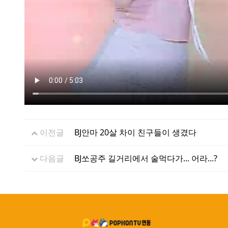
이전글
BJ안마 20살 차이 친구들이 생겼다
다음글
BJ쏘공주 길거리에서 술먹다가... 어라...?