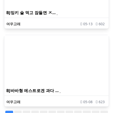
BJ밍키 술 먹고 잠들면 ㅈ…
여우고래
05-13
602
BJ바바형 에스트로겐 과다 …
여우고래
05-08
623