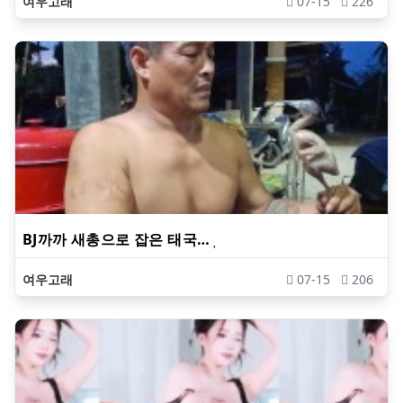
여우고래
07-15
226
BJ까까 새총으로 잡은 태국…
여우고래
07-15
206