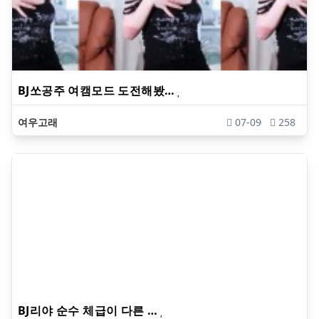
BJ쏘공주 여캠모드 도전해봤…
여우고래
07-09
258
BJ리야 순수 체급이 다른 …