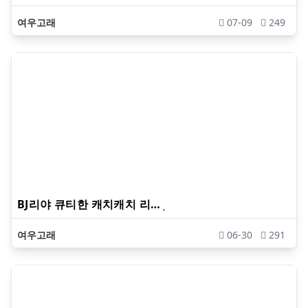
여우고래
07-09
249
BJ리야 큐티한 캐치캐치 리…
여우고래
06-30
291