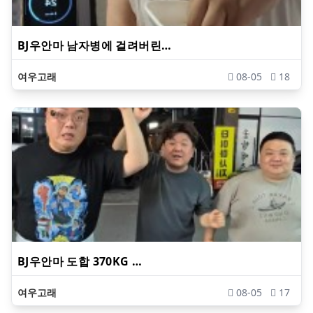
BJ우안마 남자병에 걸려버린…
여우고래
08-05
18
BJ우안마 도합 370KG …
여우고래
08-05
17