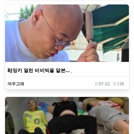
BJ밍키 얼린 비비빅을 얕본…
여우고래
07-22
126