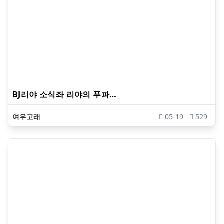
BJ리야 소식좌 리야의 푸파…
여우고래
05-19
529