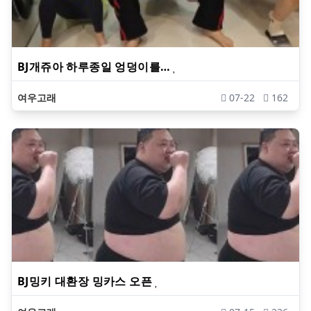
BJ개쥬아 하루종일 엉덩이를…
여우고래
07-22
162
BJ밍키 대환장 밍카스 오픈