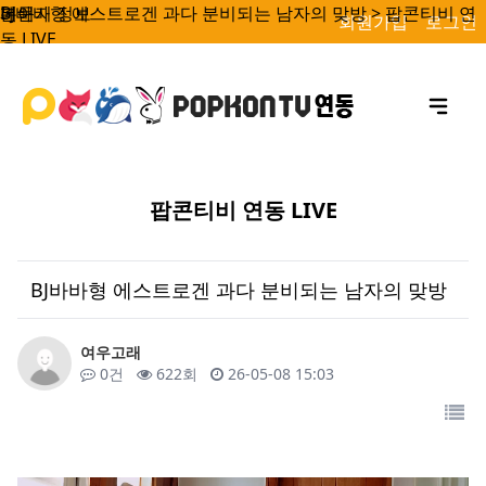
BJ바바형 에스트로겐 과다 분비되는 남자의 맞방 > 팝콘티비 연
페이지 정보
본문
회원가입
로그인
동 LIVE
팝콘티비 연동 LIVE
BJ바바형 에스트로겐 과다 분비되는 남자의 맞방
작성자
여우고래
댓글
조회
작성일
0건
622회
26-05-08 15:03
목