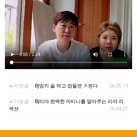
이전글
BJ밍키 술 먹고 잠들면 ㅈ된다
26.05.13
다음글
BJ리야 완벽한 마티니를 말아주는 리야 리
액션
26.04.21